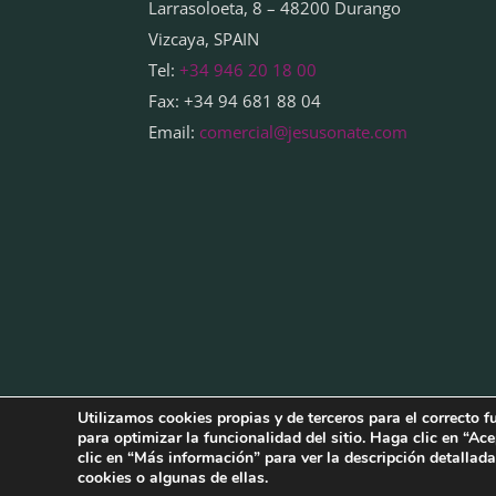
Larrasoloeta, 8 – 48200 Durango
Vizcaya, SPAIN
Tel:
+34 946 20 18 00
Fax: +34 94 681 88 04
Email:
comercial@jesusonate.com
Utilizamos cookies propias y de terceros para el correcto f
Cookies Policy
|
Legal Notice
|
Privacy Po
para optimizar la funcionalidad del sitio. Haga clic en “Ace
clic en “Más información” para ver la descripción detallada
Política de cookies
|
Aviso legal
|
Política
cookies o algunas de ellas.