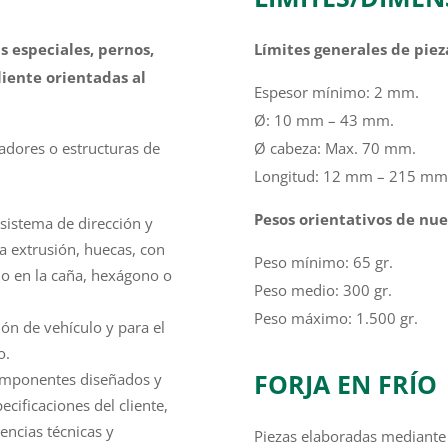
s especiales, pernos,
Límites generales de piez
liente
orientadas al
Espesor mínimo: 2 mm.
Ø: 10 mm – 43 mm.
adores o estructuras de
Ø cabeza: Max. 70 mm.
Longitud: 12 mm – 215 mm
Pesos orientativos de nu
 sistema de dirección y
ta extrusión, huecas, con
Peso mínimo: 65 gr.
lo en la caña, hexágono o
Peso medio: 300 gr.
Peso máximo: 1.500 gr.
ión de vehículo y para el
o.
FORJA EN FRÍO
omponentes diseñados y
cificaciones del cliente,
encias técnicas y
Piezas elaboradas mediante